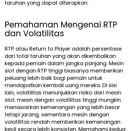
taruhan yang dapat diterapkan.
Pemahaman Mengenai RTP
dan Volatilitas
RTP atau Return to Player adalah persentase
dari total taruhan yang akan dikembalikan
kepada pemain dalam jangka panjang. Mesin
slot dengan RTP tinggi biasanya memberikan
peluang lebih baik bagi pemain untuk
mendapatkan kembali uang mereka. Di sisi
lain, volatilitas menunjukkan risiko dari mesin
slot; mesin dengan volatilitas tinggi mungkin
menawarkan kemenangan yang lebih besar
tetapi jarang, sementara mesin dengan
volatilitas rendah memberikan kemenangan
kecil secara lebih konsisten. Memahami kedua