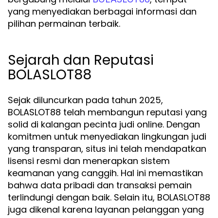
yang menyediakan berbagai informasi dan
pilihan permainan terbaik.
Sejarah dan Reputasi
BOLASLOT88
Sejak diluncurkan pada tahun 2025,
BOLASLOT88 telah membangun reputasi yang
solid di kalangan pecinta judi online. Dengan
komitmen untuk menyediakan lingkungan judi
yang transparan, situs ini telah mendapatkan
lisensi resmi dan menerapkan sistem
keamanan yang canggih. Hal ini memastikan
bahwa data pribadi dan transaksi pemain
terlindungi dengan baik. Selain itu, BOLASLOT88
juga dikenal karena layanan pelanggan yang