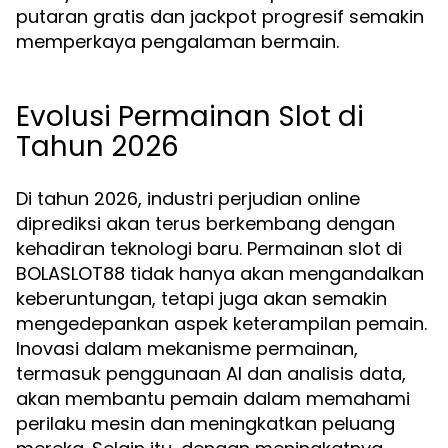
putaran gratis dan jackpot progresif semakin
memperkaya pengalaman bermain.
Evolusi Permainan Slot di
Tahun 2026
Di tahun 2026, industri perjudian online
diprediksi akan terus berkembang dengan
kehadiran teknologi baru. Permainan slot di
BOLASLOT88 tidak hanya akan mengandalkan
keberuntungan, tetapi juga akan semakin
mengedepankan aspek keterampilan pemain.
Inovasi dalam mekanisme permainan,
termasuk penggunaan AI dan analisis data,
akan membantu pemain dalam memahami
perilaku mesin dan meningkatkan peluang