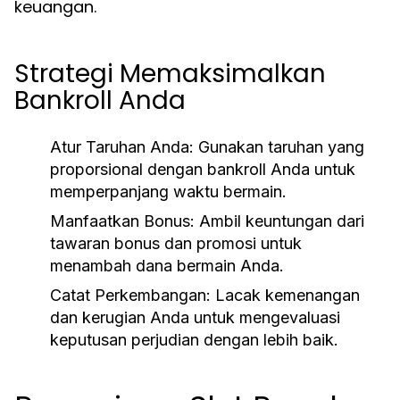
keuangan.
Strategi Memaksimalkan
Bankroll Anda
Atur Taruhan Anda:
Gunakan taruhan yang
proporsional dengan bankroll Anda untuk
memperpanjang waktu bermain.
Manfaatkan Bonus:
Ambil keuntungan dari
tawaran bonus dan promosi untuk
menambah dana bermain Anda.
Catat Perkembangan:
Lacak kemenangan
dan kerugian Anda untuk mengevaluasi
keputusan perjudian dengan lebih baik.