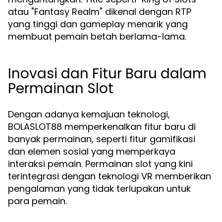
atau "Fantasy Realm" dikenal dengan RTP
yang tinggi dan gameplay menarik yang
membuat pemain betah berlama-lama.
Inovasi dan Fitur Baru dalam
Permainan Slot
Dengan adanya kemajuan teknologi,
BOLASLOT88 memperkenalkan fitur baru di
banyak permainan, seperti fitur gamifikasi
dan elemen sosial yang memperkaya
interaksi pemain. Permainan slot yang kini
terintegrasi dengan teknologi VR memberikan
pengalaman yang tidak terlupakan untuk
para pemain.