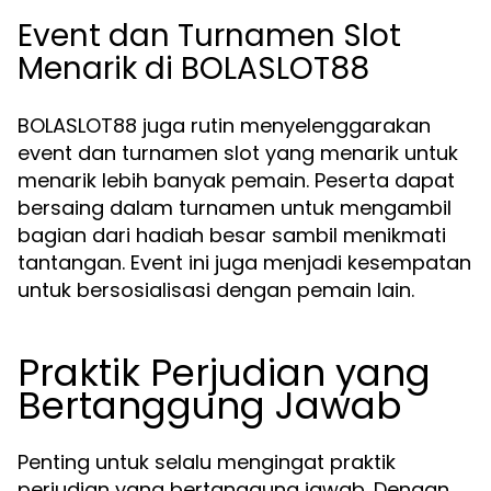
Event dan Turnamen Slot
Menarik di BOLASLOT88
BOLASLOT88 juga rutin menyelenggarakan
event dan turnamen slot yang menarik untuk
menarik lebih banyak pemain. Peserta dapat
bersaing dalam turnamen untuk mengambil
bagian dari hadiah besar sambil menikmati
tantangan. Event ini juga menjadi kesempatan
untuk bersosialisasi dengan pemain lain.
Praktik Perjudian yang
Bertanggung Jawab
Penting untuk selalu mengingat praktik
perjudian yang bertanggung jawab. Dengan