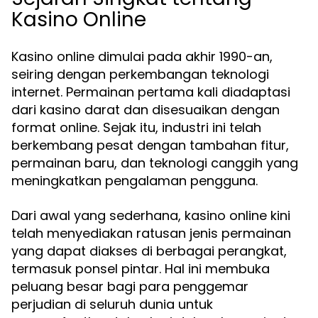
Kasino Online
Kasino online dimulai pada akhir 1990-an,
seiring dengan perkembangan teknologi
internet. Permainan pertama kali diadaptasi
dari kasino darat dan disesuaikan dengan
format online. Sejak itu, industri ini telah
berkembang pesat dengan tambahan fitur,
permainan baru, dan teknologi canggih yang
meningkatkan pengalaman pengguna.
Dari awal yang sederhana, kasino online kini
telah menyediakan ratusan jenis permainan
yang dapat diakses di berbagai perangkat,
termasuk ponsel pintar. Hal ini membuka
peluang besar bagi para penggemar
perjudian di seluruh dunia untuk