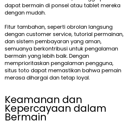
dapat bermain di ponsel atau tablet mereka
dengan mudah.
Fitur tambahan, seperti obrolan langsung
dengan customer service, tutorial permainan,
dan sistem pembayaran yang aman,
semuanya berkontribusi untuk pengalaman
bermain yang lebih baik. Dengan
memprioritaskan pengalaman pengguna,
situs toto dapat memastikan bahwa pemain
merasa dihargai dan tetap loyal.
Keamanan dan
Kepercayaan dalam
Bermain