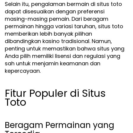
Selain itu, pengalaman bermain di situs toto
dapat disesuaikan dengan preferensi
masing-masing pemain. Dari beragam
permainan hingga variasi taruhan, situs toto
memberikan lebih banyak pilihan
dibandingkan kasino tradisional. Namun,
penting untuk memastikan bahwa situs yang
Anda pilih memiliki lisensi dan regulasi yang
sah untuk menjamin keamanan dan
kepercayaan.
Fitur Populer di Situs
Toto
Beragam Permainan yang