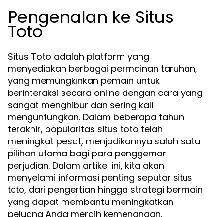
Pengenalan ke Situs
Toto
Situs Toto adalah platform yang
menyediakan berbagai permainan taruhan,
yang memungkinkan pemain untuk
berinteraksi secara online dengan cara yang
sangat menghibur dan sering kali
menguntungkan. Dalam beberapa tahun
terakhir, popularitas situs toto telah
meningkat pesat, menjadikannya salah satu
pilihan utama bagi para penggemar
perjudian. Dalam artikel ini, kita akan
menyelami informasi penting seputar
situs
, dari pengertian hingga strategi bermain
toto
yang dapat membantu meningkatkan
peluang Anda meraih kemenangan.