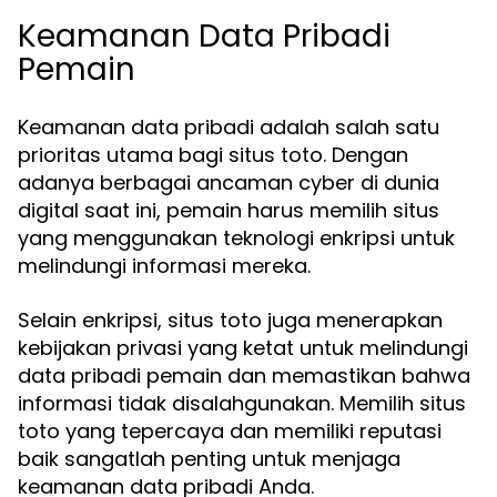
Keamanan Data Pribadi
Pemain
Keamanan data pribadi adalah salah satu
prioritas utama bagi situs toto. Dengan
adanya berbagai ancaman cyber di dunia
digital saat ini, pemain harus memilih situs
yang menggunakan teknologi enkripsi untuk
melindungi informasi mereka.
Selain enkripsi, situs toto juga menerapkan
kebijakan privasi yang ketat untuk melindungi
data pribadi pemain dan memastikan bahwa
informasi tidak disalahgunakan. Memilih situs
toto yang tepercaya dan memiliki reputasi
baik sangatlah penting untuk menjaga
keamanan data pribadi Anda.