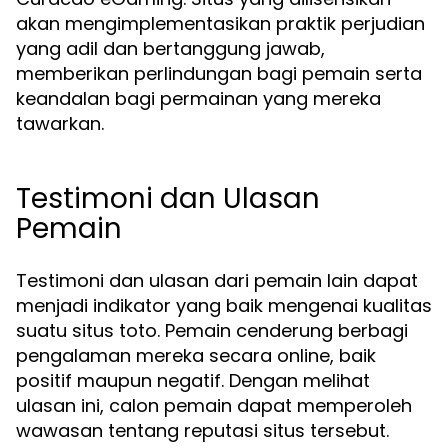
akan mengimplementasikan praktik perjudian
yang adil dan bertanggung jawab,
memberikan perlindungan bagi pemain serta
keandalan bagi permainan yang mereka
tawarkan.
Testimoni dan Ulasan
Pemain
Testimoni dan ulasan dari pemain lain dapat
menjadi indikator yang baik mengenai kualitas
suatu situs toto. Pemain cenderung berbagi
pengalaman mereka secara online, baik
positif maupun negatif. Dengan melihat
ulasan ini, calon pemain dapat memperoleh
wawasan tentang reputasi situs tersebut.