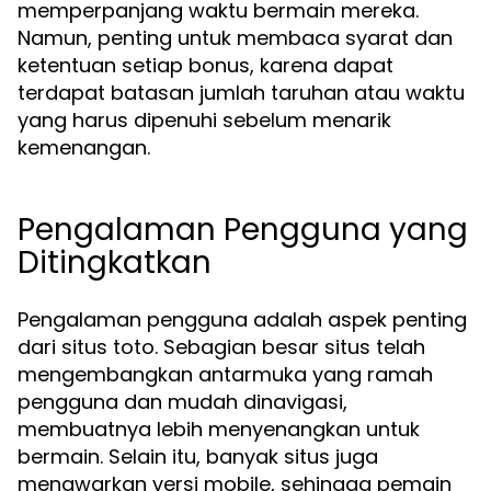
memperpanjang waktu bermain mereka.
Namun, penting untuk membaca syarat dan
ketentuan setiap bonus, karena dapat
terdapat batasan jumlah taruhan atau waktu
yang harus dipenuhi sebelum menarik
kemenangan.
Pengalaman Pengguna yang
Ditingkatkan
Pengalaman pengguna adalah aspek penting
dari situs toto. Sebagian besar situs telah
mengembangkan antarmuka yang ramah
pengguna dan mudah dinavigasi,
membuatnya lebih menyenangkan untuk
bermain. Selain itu, banyak situs juga
menawarkan versi mobile, sehingga pemain