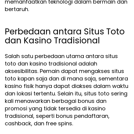
memanfaatkan teknologi dalam bermain dan
bertaruh.
Perbedaan antara Situs Toto
dan Kasino Tradisional
Salah satu perbedaan utama antara situs
toto dan kasino tradisional adalah
aksesibilitas. Pemain dapat mengakses situs
toto kapan saja dan di mana saja, sementara
kasino fisik hanya dapat diakses dalam waktu
dan lokasi tertentu. Selain itu, situs toto sering
kali menawarkan berbagai bonus dan
promosi yang tidak tersedia di kasino
tradisional, seperti bonus pendaftaran,
cashback, dan free spins.