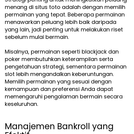
menang di situs toto adalah dengan memilih
permainan yang tepat. Beberapa permainan
menawarkan peluang lebih baik daripada
yang lain, jadi penting untuk melakukan riset
sebelum mulai bermain.
Misalnya, permainan seperti blackjack dan
poker membutuhkan keterampilan serta
pengetahuan strategi, sementara permainan
slot lebih mengandalkan keberuntungan.
Memilih permainan yang sesuai dengan
kemampuan dan preferensi Anda dapat
memengaruhi pengalaman bermain secara
keseluruhan.
Manajemen Bankroll yang