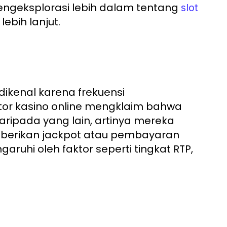
ngeksplorasi lebih dalam tentang
slot
ebih lanjut.
dikenal karena frekuensi
tor kasino online mengklaim bahwa
daripada yang lain, artinya mereka
mberikan jackpot atau pembayaran
aruhi oleh faktor seperti tingkat RTP,