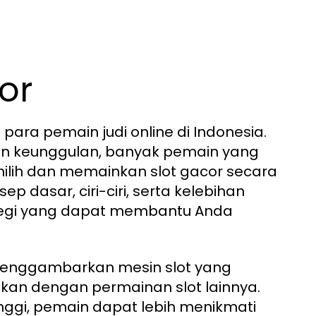
or
ara pemain judi online di Indonesia.
n keunggulan, banyak pemain yang
lih dan memainkan slot gacor secara
sep dasar, ciri-ciri, serta kelebihan
ategi yang dapat membantu Anda
 menggambarkan mesin slot yang
an dengan permainan slot lainnya.
inggi, pemain dapat lebih menikmati