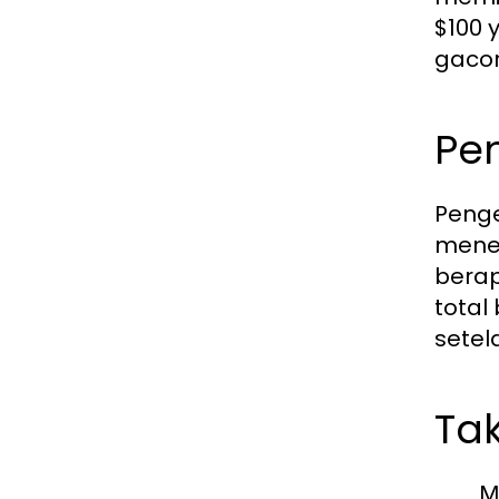
$100 
gacor
Pen
Penge
menet
berap
total
setel
Tak
M