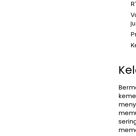
R
V
j
P
K
Ke
Berma
kemen
menye
memun
seri
memot