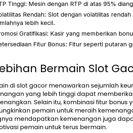
TP Tinggi:
Mesin dengan RTP di atas 95% diang
olatilitas Rendah:
Slot dengan volatilitas renda
umlahnya lebih kecil.
romosi Gratifikasi:
Kasir yang memberikan bonus
etersediaan Fitur Bonus:
Fitur seperti putaran g
lebihan Bermain Slot Ga
in di slot gacor menawarkan sejumlah keun
angan yang lebih tinggi dapat memberika
nangkan. Selain itu, kombinasi fitur bonus 
gkinkan pemain untuk meraih kemenangan le
ngnya mendapatkan kemenangan juga dapat
ivasi pemain untuk terus bermain.