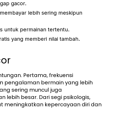
gap gacor.
h membayar lebih sering meskipun
 untuk permainan tertentu.
ratis yang memberi nilai tambah.
cor
tungan. Pertama, frekuensi
n pengalaman bermain yang lebih
yang sering muncul juga
bih besar. Dari segi psikologis,
 meningkatkan kepercayaan diri dan